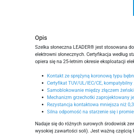
Opis
Szelka słoneczna LEADER® jest stosowana do 
elektrowni słonecznych. Certyfikacja według s
opiera się na 25-letnim okresie eksploatacji e
Kontakt ze sprężyną koronową typu bębna
Certyfikat TUV/UL/IEC/CE, kompatybiln
Samoblokowanie między złączem żeńskim
Mechanizm grzechotki zaprojektowany je
Rezystancja kontaktowa mniejsza niż 0,3
Silna odporność na starzenie się i prom
Nadaje się do różnych surowych środowisk zewnę
wysokiej zawartości soli). Jest ważną części