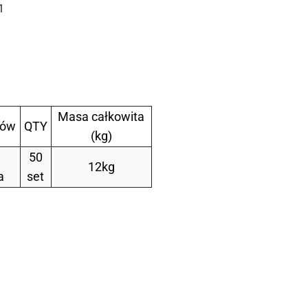
Masa całkowita
tów
QTY
(kg)
50
12kg
a
set