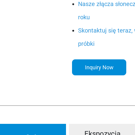
Nasze złącza słonec
roku
Skontaktuj się teraz
próbki
Inquiry Now
Ekspozycja