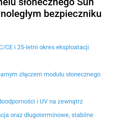
nelu słonecznego Sun
noległym bezpieczniku
1
/CE i 25-letni okres eksploatacji
larnym złączem modułu słonecznego
doodporności i UV na zewnątrz
acja oraz długoterminowe, stabilne