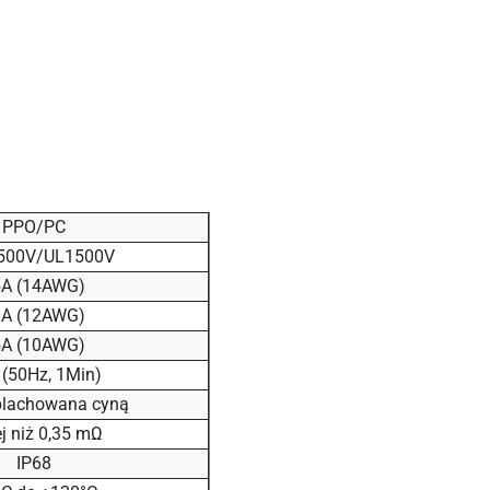
PPO/PC
500V/UL1500V
5A (14AWG)
0A (12AWG)
5A (10AWG)
(50Hz, 1Min)
blachowana cyną
j niż 0,35 mΩ
IP68