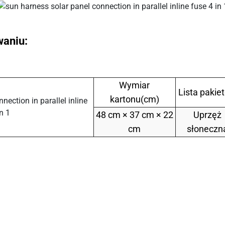
waniu:
Wymiar
Lista pakie
kartonu(cm)
48 cm × 37 cm × 22
Uprzęż
cm
słoneczn