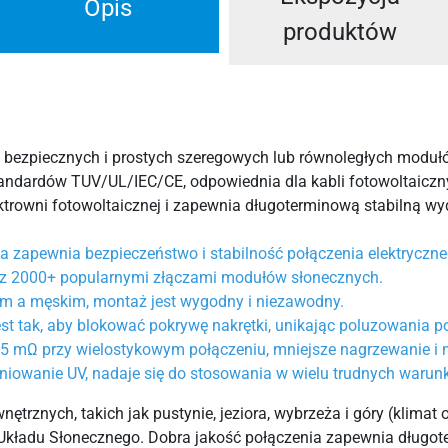
Opis
produktów
bezpiecznych i prostych szeregowych lub równoległych modułó
tandardów TUV/UL/IEC/CE, odpowiednia dla kabli fotowoltaiczny
lektrowni fotowoltaicznej i zapewnia długoterminową stabilną w
 zapewnia bezpieczeństwo i stabilność połączenia elektryczne
y z 2000+ popularnymi złączami modułów słonecznych.
 a męskim, montaż jest wygodny i niezawodny.
st tak, aby blokować pokrywę nakrętki, unikając poluzowania 
5 mΩ przy wielostykowym połączeniu, mniejsze nagrzewanie i ni
ieniowanie UV, nadaje się do stosowania w wielu trudnych waru
trznych, takich jak pustynie, jeziora, wybrzeża i góry (klimat o
ą Układu Słonecznego. Dobra jakość połączenia zapewnia długo