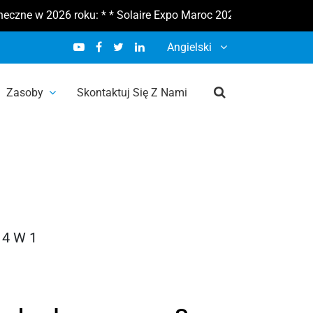
w 2026 roku: * * Solaire Expo Maroc 2026 10-12 lutego * * Sol
znego Sun
Angielski
Zasoby
Skontaktuj Się Z Nami
zpieczniku
 4 W 1