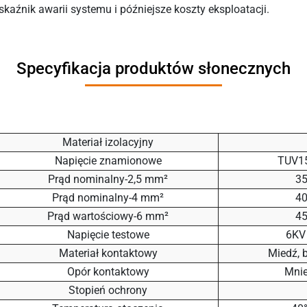
kaźnik awarii systemu i późniejsze koszty eksploatacji.
Specyfikacja produktów słonecznych
Materiał izolacyjny
Napięcie znamionowe
TUV1
Prąd nominalny-2,5 mm²
3
Prąd nominalny-4 mm²
4
Prąd wartościowy-6 mm²
4
Napięcie testowe
6KV 
Materiał kontaktowy
Miedź, 
Opór kontaktowy
Mnie
Stopień ochrony