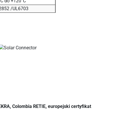
°C do +120°C
2852 /UL6703
KRA, Colombia RETIE, europejski certyfikat