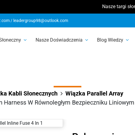
Nasze targi słoneczne 
ie panelu słonec
r.com
/
leadergroup98@outlook.com
 Słoneczny
Nasze Doświadczenia
Blog Wiedzy
 równoległym be
liniowym 4 w 1
ka Kabli Słonecznych
Wiązka Parallel Array
n Harness W Równoległym Bezpieczniku Liniowym