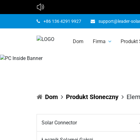
+86 136 4291 9927
support@leader-sola
Dom
Firma
Produkt
Elementy 
Dom
Produkt Słoneczny
Elem
Solar Connector
Łącznik Solarnej Gałęzi