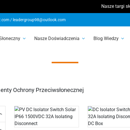
Nasze targi słon
r.com
/
leadergroup98@outlook.com
 Słoneczny
Nasze Doświadczenia
Blog Wiedzy
ochrony przeciw
enty Ochrony Przeciwsłonecznej