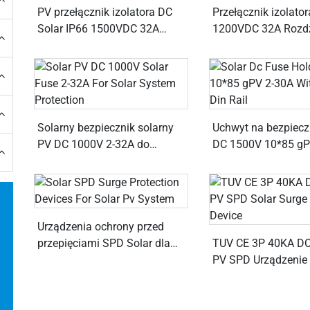
PV przełącznik izolatora DC
Przełącznik izolato
Solar IP66 1500VDC 32A
1200VDC 32A Rozdz
Rozłączenie izolujące
izolacyjny dla pusz
Solarny bezpiecznik solarny
Uchwyt na bezpiecz
PV DC 1000V 2-32A do
DC 1500V 10*85 gP
ochrony systemu
35mm szyną DIN
słonecznego
Urządzenia ochrony przed
przepięciami SPD Solar dla
TUV CE 3P 40KA D
systemów PV
PV SPD Urządzenie
ochrony przed prze
słonecznymi