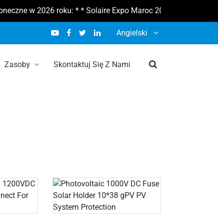
eczne w 2026 roku: * * Solaire Expo Maroc 2026 10-12 lutego * 
Angielski
Zasoby
Skontaktuj Się Z Nami
słonecznej