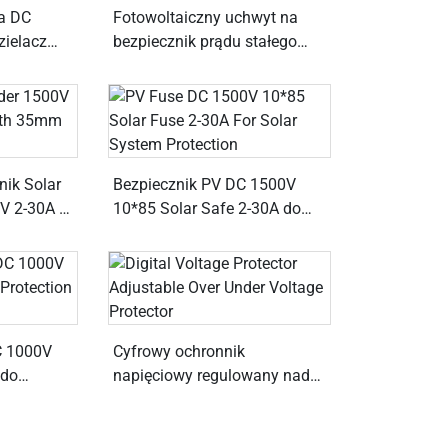
ra DC
Fotowoltaiczny uchwyt na
ielacz
bezpiecznik prądu stałego
ki DC
1000V 10*38 gPV Ochrona
systemu PV
nik Solar
Bezpiecznik PV DC 1500V
V 2-30A z
10*85 Solar Safe 2-30A do
ochrony systemu solarnego
C 1000V
Cyfrowy ochronnik
 do
napięciowy regulowany nad
pięciami
podnapięciem