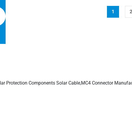
1
bli słonecznych i złączy, złącza odgałęzień solarnych, złącza
cze słoneczne, dostawca kabli słonecznych, dostawca narzędzi d