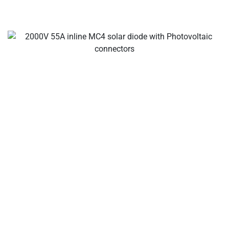
Twoje wyzwanie – producenci kabli słonecznych i złączy,
złącza odgałęzień solarnych, złącza kabli słonecznych,
wodoodporne złącza, puszki rozdzielcze słoneczne,
dostawca kabli słonecznych, dostawca narzędzi do
instalacji słonecznej!
O firmie
Jako wiodący międzynarodowy producent kabli
słonecznych, złączy słonecznych, puszek rozdzielczych
solarnych, rozwiązań do łączenia instalacji słonecznych