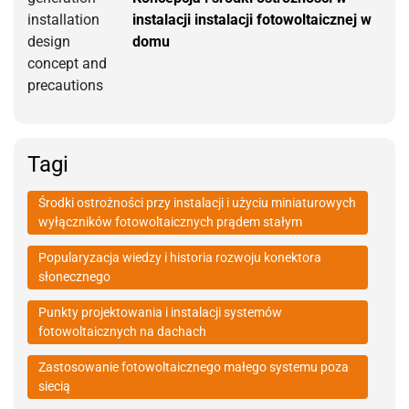
instalacji instalacji fotowoltaicznej w
domu
Tagi
Środki ostrożności przy instalacji i użyciu miniaturowych
wyłączników fotowoltaicznych prądem stałym
Popularyzacja wiedzy i historia rozwoju konektora
słonecznego
Punkty projektowania i instalacji systemów
fotowoltaicznych na dachach
Zastosowanie fotowoltaicznego małego systemu poza
siecią