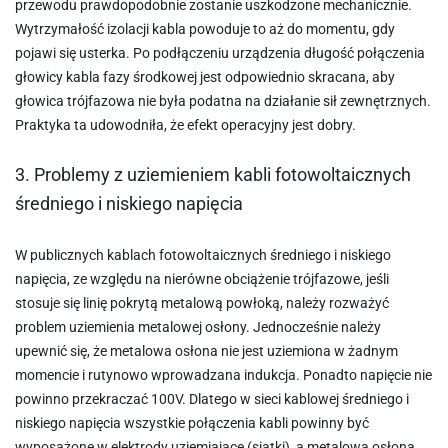
przewodu prawdopodobnie zostanie uszkodzone mechanicznie.
Wytrzymałość izolacji kabla powoduje to aż do momentu, gdy
pojawi się usterka. Po podłączeniu urządzenia długość połączenia
głowicy kabla fazy środkowej jest odpowiednio skracana, aby
głowica trójfazowa nie była podatna na działanie sił zewnętrznych.
Praktyka ta udowodniła, że efekt operacyjny jest dobry.
3. Problemy z uziemieniem kabli fotowoltaicznych
średniego i niskiego napięcia
W publicznych kablach fotowoltaicznych średniego i niskiego
napięcia, ze względu na nierówne obciążenie trójfazowe, jeśli
stosuje się linię pokrytą metalową powłoką, należy rozważyć
problem uziemienia metalowej osłony. Jednocześnie należy
upewnić się, że metalowa osłona nie jest uziemiona w żadnym
momencie i rutynowo wprowadzana indukcja. Ponadto napięcie nie
powinno przekraczać 100V. Dlatego w sieci kablowej średniego i
niskiego napięcia wszystkie połączenia kabli powinny być
wyposażone w elektrody uziemiające (siatki), a metalowa osłona