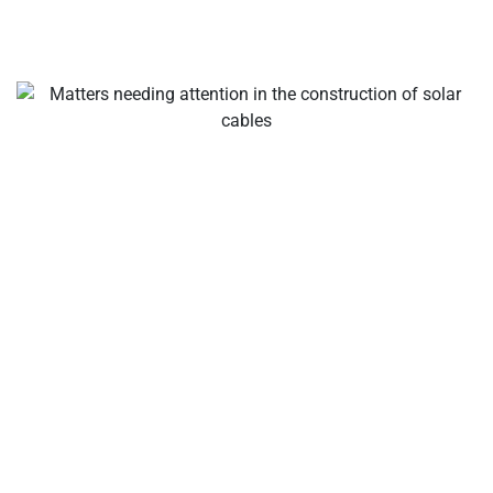
Twoje wyzwanie – producenci kabli słonecznych i złączy,
złącza odgałęzień solarnych, złącza kabli słonecznych,
wodoodporne złącza, puszki rozdzielcze słoneczne,
dostawca kabli słonecznych, dostawca narzędzi do
instalacji słonecznej!
O firmie
Jako wiodący międzynarodowy producent kabli
słonecznych, złączy słonecznych, puszek rozdzielczych
solarnych, rozwiązań do łączenia instalacji słonecznych